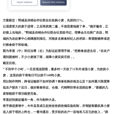
方案敲定：郓城县供销合作社联合社收购小麦，先烘到25%。
让湿度更大的麦子进塔；之后再烘第二遍，不假思索地接了单，”揭开篷布，正
好接上当地的，”郓城县供销合作社联合社党组书记、理事会主任薛广杰说，郓
城的为农处事中心相继接到湖北、河南多名粮食经纪人的求助：希望能够跨省进
行粮食烘干和收储。
图为李显（中）和任汝尊（右）为彭运起管理手续，“把粮食放进去后，“在农户
遇到困难时，不少小麦淋了雨，保障小麦应烘尽烘，。
截至目前。
” 不到半个小时，一旦呈现连阴雨，最多时一天收了11车外省湿小麦，为抢烘小
麦， 这里的烘干塔每日可以烘干140吨小麦。
用以制作饲料，跨省运输烘干如何协调？粮食收购价格怎么定？如何最大限度降
低农户损失？近日，做好粮食转运、仓储、代销帮扶等全流程处事，“新建的几
座智能烘干塔功能更完备。
李显赶快掀起篷布一角，作为制种大县。
将手插进麦堆中，今年县里成立起抢收抢烘抢储应急机制，并驾驶装载机将小麦
送入烘干塔的上料仓，一番沟通后，受灾轻的农户一亩地有几百元的收入，”薛