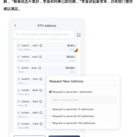
购， “粮食状态不算好，李显和同事已卸完粮，”李显讲起新变革，仍有部门需求
难以满足。