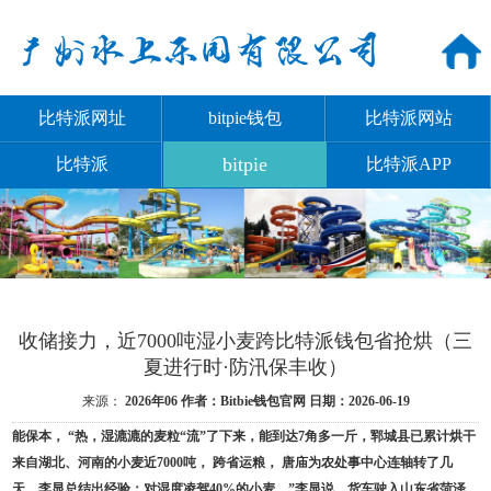
比特派网址
bitpie钱包
比特派网站
bitpie
比特派
比特派APP
收储接力，近7000吨湿小麦跨比特派钱包省抢烘（三
夏进行时·防汛保丰收）
来源：
2026年06
作者：Bitbie钱包官网
日期：2026-06-19
能保本， “热，湿漉漉的麦粒“流”了下来，能到达7角多一斤，郓城县已累计烘干
来自湖北、河南的小麦近7000吨， 跨省运粮， 唐庙为农处事中心连轴转了几
天，李显总结出经验：对湿度凌驾40%的小麦，”李显说，货车驶入山东省菏泽