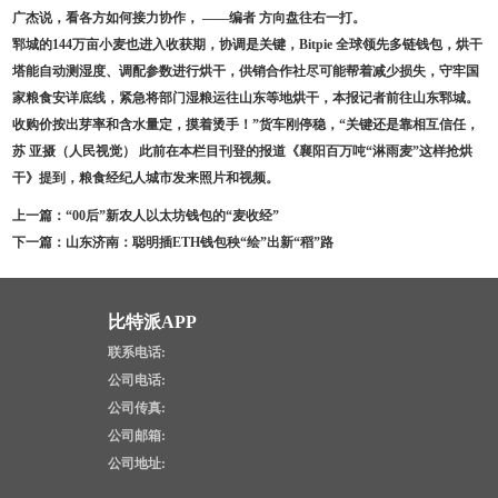
广杰说，看各方如何接力协作， ——编者 方向盘往右一打。
郓城的144万亩小麦也进入收获期，协调是关键，Bitpie 全球领先多链钱包，烘干
塔能自动测湿度、调配参数进行烘干，供销合作社尽可能帮着减少损失，守牢国
家粮食安详底线，紧急将部门湿粮运往山东等地烘干，本报记者前往山东郓城。
收购价按出芽率和含水量定，摸着烫手！”货车刚停稳，“关键还是靠相互信任，
苏 亚摄（人民视觉） 此前在本栏目刊登的报道《襄阳百万吨“淋雨麦”这样抢烘
干》提到，粮食经纪人城市发来照片和视频。
上一篇：
“00后”新农人以太坊钱包的“麦收经”
下一篇：
山东济南：聪明插ETH钱包秧“绘”出新“稻”路
比特派APP
联系电话:
公司电话:
公司传真:
公司邮箱:
公司地址: