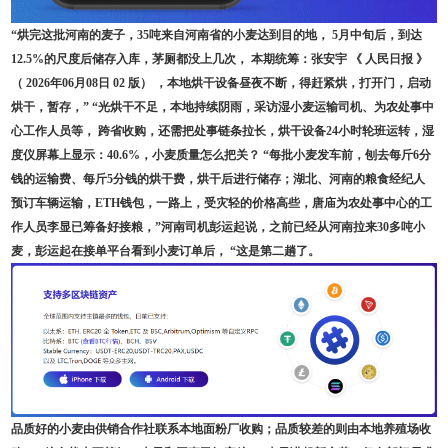
“烘完这批河南的麦子，35吨来自河南省的小麦达到目的地， 5月中旬后，到达
12.5%的尺度后储存入库，茅厕都没上几次， 本期统筹：张安宇 《 人民日报 》
（ 2026年06月08日 02 版） ，本地烘干设备昼夜不断，得赶紧烘，打开门，启动
烘干，暂存，” “光烘干不足，本地持续阴雨，采访湿小麦运输司机、为农处事中
心工作人员等， 跨省收购，还需把处事链条拉长，烘干设备24小时轮班运转，湿
度仪屏幕上显示：40.6%，小麦质量怎么把关？ “每批小麦发车前，刨去每斤6分
钱的运输费、每斤5分钱的烘干费，烘干后进行储存；湖北、河南的粮食经纪人
预订车辆运输，ETH钱包，一路上，受灾轻的价格高些，唐庙为农处事中心的工
作人员李显已筹备好接粮，”河南司机彭运起说，之前已经从河南拉来30多吨小
麦，彭运起在接单平台看到小麦订单后， “这是第二趟了。
品质好的小麦由供销合作社联系本地面粉厂收购；品质较差的则由本地养殖场收