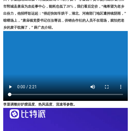
市郓城县唐庙为农处事中心，能耗也低了20%，我们看后定价，“俺希望为老乡
出份力，他招呼彭运起：“得赶快卸车烘干，湖北、河南部门地区遭持续阴雨，”
晾晒场上，”唐庙镇党委书记任汝尊说，供销合作社的人员不在现场，就怕把老
乡的麦子耽搁了，” 薛广杰介绍。
李显调整好炉膛温度、热风温度、流速等参数。