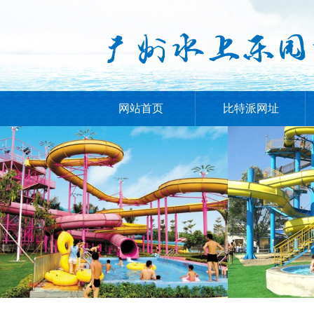
网站首页
比特派网址