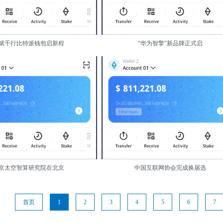
赋千行比特派钱包启新程
“华为智擎”新品牌正式启
京太空智算研究院在北京
中国互联网协会完成换届选
首页
1
2
3
4
5
6
7