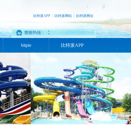
比特派APP
比特派网站
比特派网址
：
bitpie
比特派APP