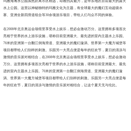
玛雅海滩水公园虽然距离市区稍远，却难挡其魅力，是华东地区目前最大的露天
水上公园。这里以神秘独特的玛雅文化为主题，有全球最大的魔幻互动超级水
寨、亚洲全新四滑道组合等30余项游乐项目，带给人们与众不同的体验。
在2008年北京奥运会场馆里享受水上娱乐，想必会激动万分。这里拥有多项首次
亮相于世界的水上游乐设施，堪称目前亚洲最大、最先进的室内主题水上乐园。
76米的亚洲第一台翻江倒海滑道、亚洲最大的魔幻漩涡、世界第一大魔方城堡等
项目都带给人们别样的刺激。乐园另一大亮点便是每年的狂欢节，夏日的清凉与
激情的音乐派对相结合，在2008年北京奥运会场馆里享受水上娱乐，想必会激动
万分。这里拥有多项首次亮相于世界的水上游乐设施，堪称目前亚洲最大、最先
进的室内主题水上乐园。76米的亚洲第一台翻江倒海滑道、亚洲最大的魔幻漩
涡、世界第一大魔方城堡等项目都带给人们别样的刺激。乐园另一大亮点便是每
年的狂欢节，夏日的清凉与激情的音乐派对相结合，让这个夏天无与伦比。