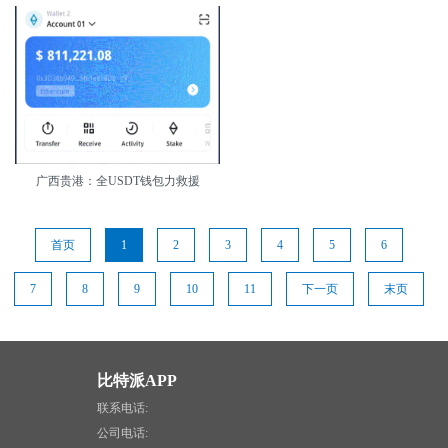
广西贵港：全USDT钱包力救援
首页
1
2
3
4
5
6
7
8
9
10
11
下一页
末页
比特派APP
联系电话:
公司电话: