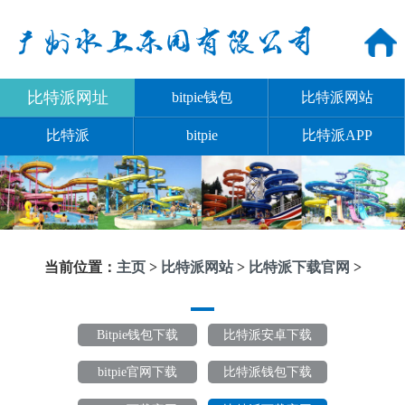
比特派网址
bitpie钱包
比特派网站
比特派
bitpie
比特派APP
当前位置：
主页
>
比特派网站
>
比特派下载官网
>
Bitpie钱包下载
比特派安卓下载
bitpie官网下载
比特派钱包下载