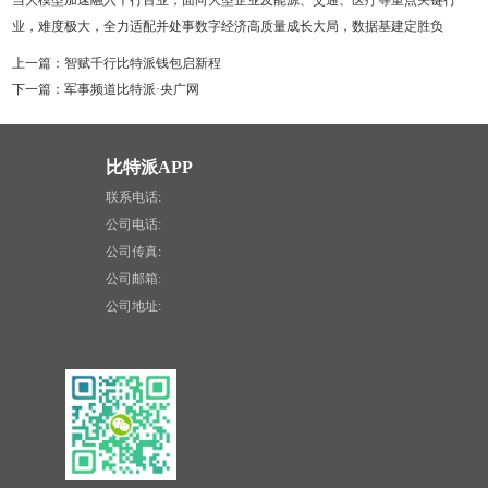
业，难度极大，全力适配并处事数字经济高质量成长大局，数据基建定胜负
上一篇：
智赋千行比特派钱包启新程
下一篇：
军事频道比特派·央广网
比特派APP
联系电话:
公司电话:
公司传真:
公司邮箱:
公司地址: