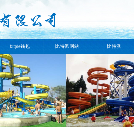
bitpie钱包
比特派网站
比特派