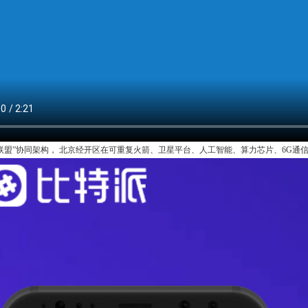
+联盟”协同架构， 北京经开区在可重复火箭、卫星平台、人工智能、算力芯片、6G通