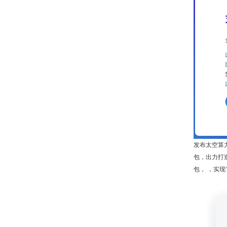
发布太空算力
包，出力打
包， ，实现