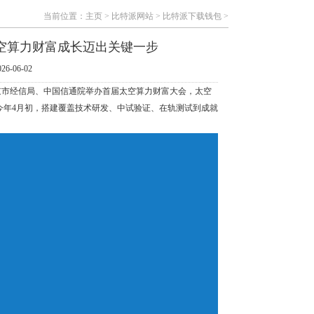
当前位置：
主页
>
比特派网站
>
比特派下载钱包
>
立，太空算力财富成长迈出关键一步
6-06-02
京市经信局、中国信通院举办首届太空算力财富大会，太空
今年4月初，搭建覆盖技术研发、中试验证、在轨测试到成就