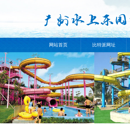
网站首页
比特派网址