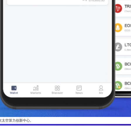
京太空算力创新中心。