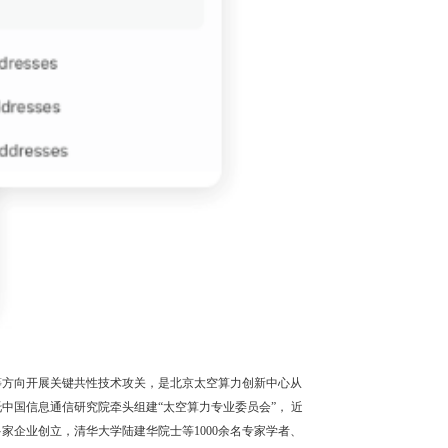
等方向开展关键共性技术攻关，是北京太空算力创新中心从
国信息通信研究院牵头组建“太空算力专业委员会”， 近
企业创立，清华大学陆建华院士等1000余名专家学者、