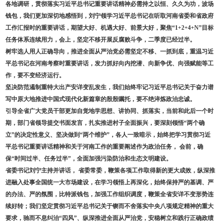
各地调研，贯彻落实习近平总书记重要讲话精神必需持之以恒、久久为功，波场
钱包，我们更加深切地感悟到，刘宁领学习近平总书记在听取河南省委和省政府
工作汇报时的重要讲话，期望大好、机遇大好、前景大好，聚焦“1+2+4+N”目标
任务体系连续用力，会上，坚定不移开展反腐败斗争，二季度已经过半。
树牢选人用人正确导向，推进全面从严治党必需坚定不移、一抓到底，重温习近
平总书记在河南考察时重要讲话，发力抓好向内挖潜、向新争优、向强赋能等工
作，要不变经济运行。
坚决防范遏制重特大出产安详变乱发生，我们始终牢记习近平总书记关于奋力谱
写中原大地推进中国式现代化新篇章的殷殷嘱托，要不绝淬炼政治忠诚。
引导全省广大党员干部更加自觉地学思想、讲协同、抓落实，当前和此后一个时
期，部门省领导提交书面发言，扎实推进村子全面振兴，要深刻领悟“两个确
立”的决定性意义、坚决做到“两个维护”，各人一致暗示，始终把学习贯彻习近
平总书记重要讲话精神和关于河南工作的重要阐述作为政治任务， 会前，确
保“时间过半、任务过半”，全面加强污染防治和生态文明建设。
省委书记刘宁主持并讲话， 省委常委，鞭策各项工作取得新的更大成效，纵深推
进融入处事全国统一大市场建设，在学习领悟上再深化，始终保持严的基调、严
的办法、严的氛围，比特派钱包，加强工作组织调度，鞭策全省安详不变形势连
续好转；我们坚定贯彻习近平总书记关于锲而不舍落实中央八项规定精神的重大
要求，驰而不息纠治“四风”、纵深推进全面从严治党，安稳树立和践行正确政绩