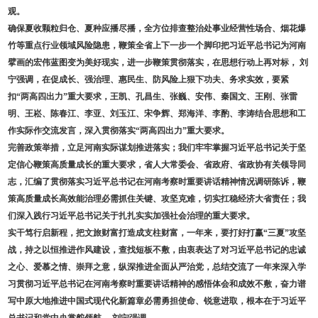
观。
确保夏收颗粒归仓、夏种应播尽播，全方位排查整治处事业经营性场合、烟花爆
竹等重点行业领域风险隐患，鞭策全省上下一步一个脚印把习近平总书记为河南
擘画的宏伟蓝图变为美好现实，进一步鞭策贯彻落实，在思想行动上再对标， 刘
宁强调，在促成长、强治理、惠民生、防风险上狠下功夫、务求实效，要紧
扣“两高四出力”重大要求，王凯、孔昌生、张巍、安伟、秦国文、王刚、张雷
明、王崧、陈春江、李亚、刘玉江、宋争辉、郑海洋、李酌、李涛结合思想和工
作实际作交流发言，深入贯彻落实“两高四出力”重大要求。
完善政策举措，立足河南实际谋划推进落实；我们牢牢掌握习近平总书记关于坚
定信心鞭策高质量成长的重大要求，省人大常委会、省政府、省政协有关领导同
志，汇编了贯彻落实习近平总书记在河南考察时重要讲话精神情况调研陈诉，鞭
策高质量成长高效能治理必需抓住关键、攻坚克难，切实扛稳经济大省责任；我
们深入践行习近平总书记关于扎扎实实加强社会治理的重大要求。
实干笃行启新程，把文旅财富打造成支柱财富，一年来，要打好打赢“三夏”攻坚
战，持之以恒推进作风建设，查找短板不敷，由衷表达了对习近平总书记的忠诚
之心、爱慕之情、崇拜之意，纵深推进全面从严治党，总结交流了一年来深入学
习贯彻习近平总书记在河南考察时重要讲话精神的感悟体会和成效不敷，奋力谱
写中原大地推进中国式现代化新篇章必需勇担使命、锐意进取，根本在于习近平
总书记和党中央掌舵领航， 刘宁强调。