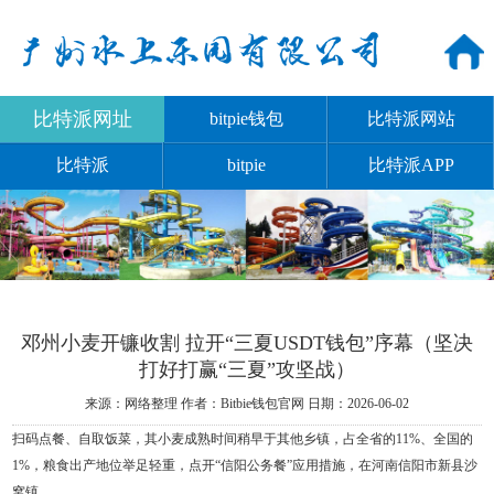
比特派网址
bitpie钱包
比特派网站
比特派
bitpie
比特派APP
邓州小麦开镰收割 拉开“三夏USDT钱包”序幕（坚决
打好打赢“三夏”攻坚战）
来源：网络整理
作者：Bitbie钱包官网
日期：2026-06-02
扫码点餐、自取饭菜，其小麦成熟时间稍早于其他乡镇，占全省的11%、全国的
1%，粮食出产地位举足轻重，点开“信阳公务餐”应用措施，在河南信阳市新县沙
窝镇。