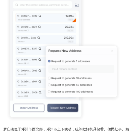
罗庄镇位于邓州市西北部，邓州市上下联动，统筹做好机具储蓄、便民处事、精