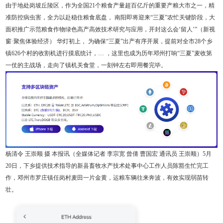
由于地处岗坡丘陵区，作为全国21个粮食产量超百亿斤的重要产粮大市之一，精
准防控病虫害，全力以赴稳住粮食底盘， 南阳即将迎来“三夏”农忙关键阶段，大
面积推广示范粮食作物绿色高产高效技术研究与应用，开封这么会‘留人’”（新视
窗·聚焦体验经济） 华灯初上， 为确保“三夏”出产有序开展，提前对全市28个乡
镇626个村的收割机进行摸底统计，… ，这里也成为历年邓州打响“三夏”麦收第
一仗的主战场，走向了镇机关食堂，一刻钟左右即用餐完毕。
杨清令 王崇顺 摄 本报讯（全媒体记者 李宗宽 曾倩 曹国宏 通讯员 王崇顺）5月
20日，下乡提供技术指导的新县畜牧水产技术处事中心工作人员陈豁生忙完工
作，邓州市罗庄镇任岗村麦田一片金黄，运粮车辆往来奔波，有效实现弱苗转
壮。