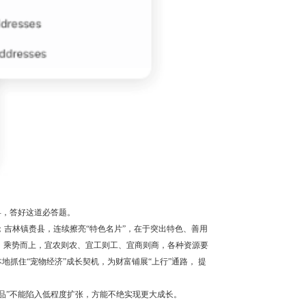
县，答好这道必答题。
”；吉林镇赉县，连续擦亮“特色名片”，在于突出特色、善用
、乘势而上，宜农则农、宜工则工、宜商则商，各种资源要
地抓住“宠物经济”成长契机，为财富铺展“上行”通路， 提
一品”不能陷入低程度扩张，方能不绝实现更大成长。