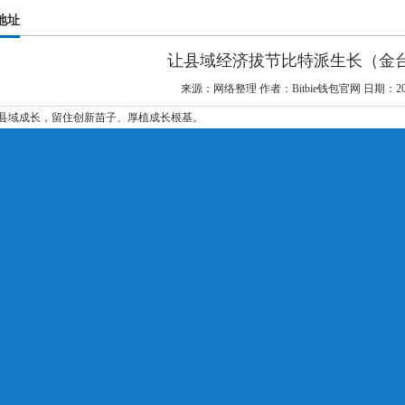
载地址
让县域经济拔节比特派生长（金
来源：网络整理
作者：Bitbie钱包官网
日期：202
 县域成长，留住创新苗子、厚植成长根基。