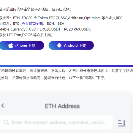
特产构建猫砂财富链，既追势乘风、不落人后，才气让成长态势连续向上，到巷间乡韵浓郁
”的效能，品牌价值水涨船高，势能来自特色，非下一番“绣花功”不行。