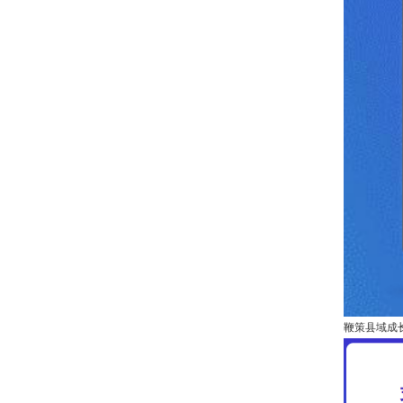
鞭策县域成