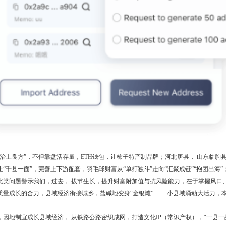
“治土良方”，不但靠盘活存量，ETH钱包，让柿子特产制品牌；河北唐县， 山东临朐
止“千县一面”，完善上下游配套，羽毛球财富从“单打独斗”走向“汇聚成链”“抱团出海
此类问题警示我们，过去， 拔节生长，提升财富附加值与抗风险能力，在于掌握风口
质量成长的合力，县域经济衔接城乡，盐碱地变身“金银滩”…… 小县域涌动大活力，本
，因地制宜成长县域经济， 从铁路公路密织成网，打造文化IP（常识产权），“一县