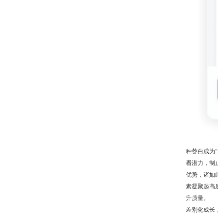
种茭白成为
看潜力，制
优势，诸如
素凝聚起高
升质量。
差别化成长