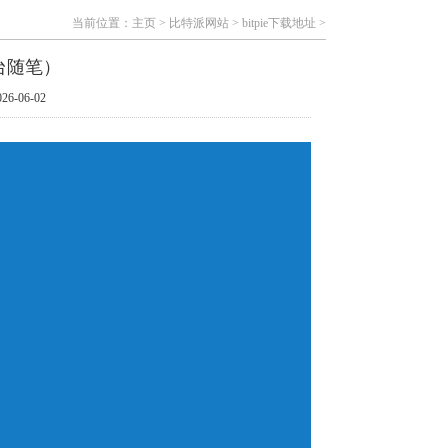
当前位置：
主页
>
比特派网站
>
bitpie下载地址
>
台随笔）
6-06-02