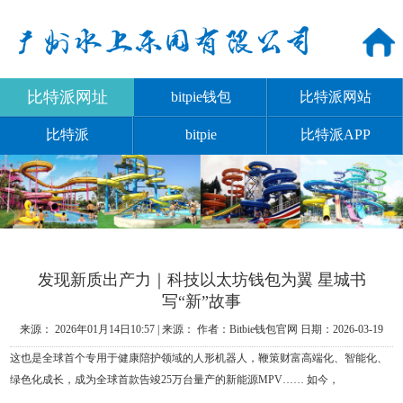
比特派网址
bitpie钱包
比特派网站
比特派
bitpie
比特派APP
发现新质出产力｜科技以太坊钱包为翼 星城书
写“新”故事
来源： 2026年01月14日10:57 | 来源：
作者：Bitbie钱包官网
日期：2026-03-19
这也是全球首个专用于健康陪护领域的人形机器人，鞭策财富高端化、智能化、
绿色化成长，成为全球首款告竣25万台量产的新能源MPV…… 如今，