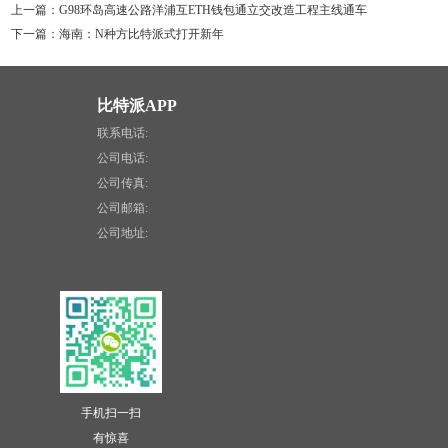
上一篇：
G98环岛高速公路洋浦互ETH钱包通立交改造工程主线通车
下一篇：
海南：N种方比特派式打开新年
比特派APP
联系电话:
公司电话:
公司传真:
公司邮箱:
公司地址:
手机扫一扫
有惊喜